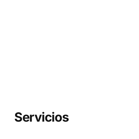
instructivo que previene
accidentes, el caso de éxito
que cierra ventas. En lo que
todos los días hace andar el
negocio.
Servicios