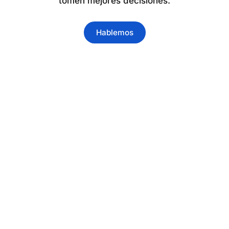
tomen mejores decisiones.
Hablemos
Tu empresa sabe un
montón de cosas. El
problema es que están en la
cabeza de tres personas,
perdidas en 47 carpetas de